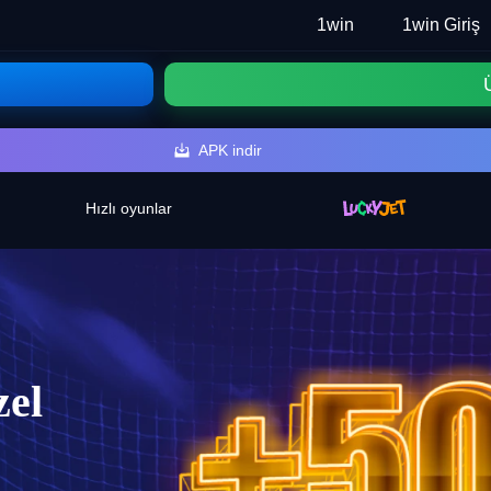
1win
1win Giriş
APK indir
Hızlı oyunlar
zel