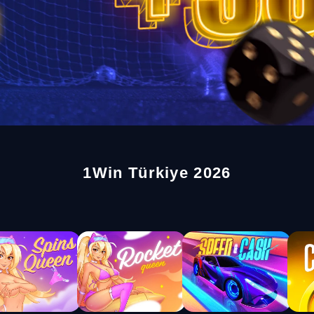
1Win Türkiye 2026