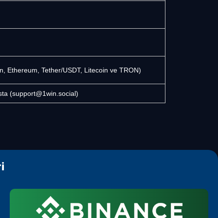
coin, Ethereum, Tether/USDT, Litecoin ve TRON)
ta (
support@1win.social
)
i