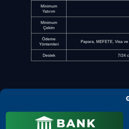
Minimum
Yatırım
Minimum
Çekim
Ödeme
Papara, MEFETE, Visa ve Ma
Yöntemleri
Destek
7/24 c