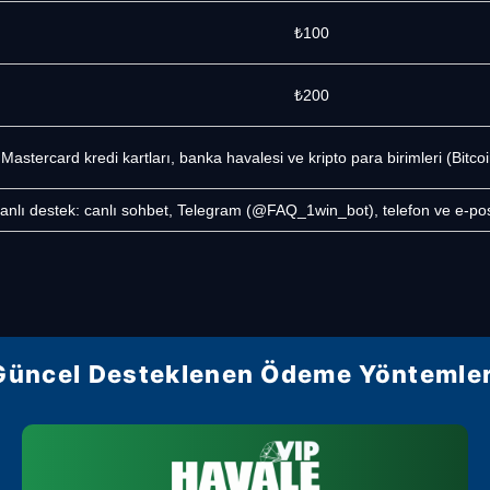
₺100
₺200
stercard kredi kartları, banka havalesi ve kripto para birimleri (Bit
anlı destek: canlı sohbet, Telegram (@FAQ_1win_bot), telefon ve e-pos
Güncel Desteklenen Ödeme Yöntemler